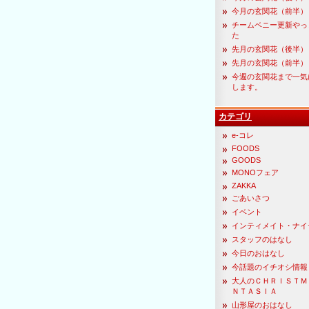
今月の玄関花（前半）
チームベニー更新やっ
た
先月の玄関花（後半）
先月の玄関花（前半）
今週の玄関花まで一気
します。
カテゴリ
e-コレ
FOODS
GOODS
MONOフェア
ZAKKA
ごあいさつ
イベント
インティメイト・ナイ
スタッフのはなし
今日のおはなし
今話題のイチオシ情報
大人のＣＨＲＩＳＴＭ
ＮＴＡＳＩＡ
山形屋のおはなし