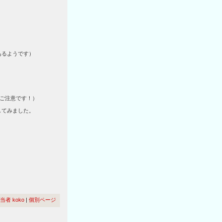
あるようです）
ご注意です！）
してみました。
当者 koko
|
個別ページ