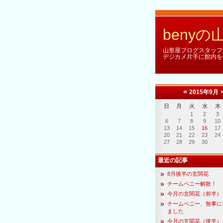
beny
山形屋ブログスタッフ
デジカメ片手に館内を
«
2015年9月
日
月
火
水
木
1
2
3
6
7
8
9
10
13
14
15
16
17
20
21
22
23
24
27
28
29
30
最近の記事
8月後半の玄関花
チームベニー解散！
今月の玄関花（前半）
チームベニー、無事に
ました
今月の玄関花（後半）