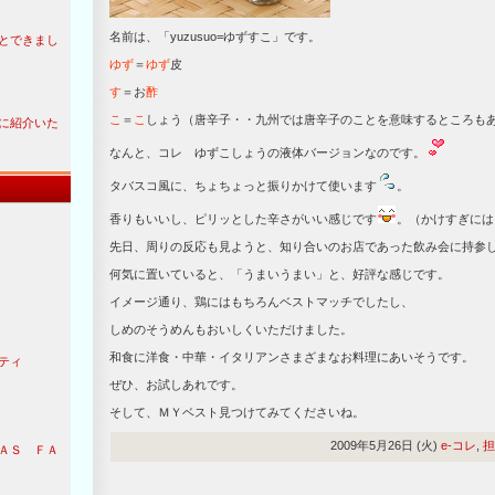
名前は、「yuzusuo=ゆずすこ」です。
とできまし
ゆず
＝
ゆず
皮
す
＝お
酢
こ
＝
こ
しょう（唐辛子・・九州では唐辛子のことを意味するところも
に紹介いた
なんと、コレ ゆずこしょうの液体バージョンなのです。
タバスコ風に、ちょちょっと振りかけて使います
。
香りもいいし、ピリッとした辛さがいい感じです
。（かけすぎには
先日、周りの反応も見ようと、知り合いのお店であった飲み会に持参
何気に置いていると、「うまいうまい」と、好評な感じです。
イメージ通り、鶏にはもちろんベストマッチでしたし、
しめのそうめんもおいしくいただけました。
和食に洋食・中華・イタリアンさまざまなお料理にあいそうです。
ティ
ぜひ、お試しあれです。
そして、ＭＹベスト見つけてみてくださいね。
2009年5月26日 (火)
e-コレ
,
担
ＡＳ ＦＡ