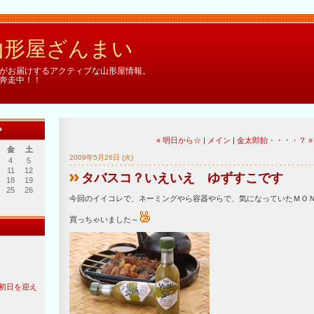
の山形屋ざんまい
がお届けするアクティブな山形屋情報。
奔走中！！
»
« 明日から☆
|
メイン
|
金太郎飴・・・・？ »
金
土
2009年5月26日 (火)
4
5
11
12
タバスコ？いえいえ ゆずすこです
18
19
25
26
今回のイイコレで、ネーミングやら容器やらで、気になっていたＭＯ
買っちゃいました～
初日を迎え