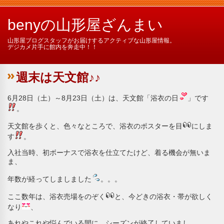
benyの山形屋ざんまい
山形屋ブログスタッフがお届けするアクティブな山形屋情報。
デジカメ片手に館内を奔走中！！
週末は天文館♪♪
6月28日（土）～8月23日（土）は、天文館「浴衣の日
」です
。
天文館を歩くと、色々なところで、浴衣のポスターを目
にしま
す
。
入社当時、初ボーナスで浴衣を仕立てたけど、着る機会が無いま
ま、
年数が経ってしましました
。。。
ここ数年は、浴衣売場をのぞく
と、今どきの浴衣・帯が欲しく
なり
、
あれやこれや悩んでいる間に、シーズンが終了していまし